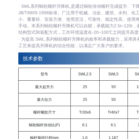
· SWL系列蜗轮螺杆升降机,是通过蜗轮传动螺杆完成提升、
JB/T8809-1998标准。广泛用于机械、冶金、建筑、水利
小、重量轻、安装方便、使用灵活，可靠性、稳定性高、使用
手动。本系列蜗轮螺杆升降机可以自锁，承载能力2.5t~120t，最高
结构型式和装配方式，工作环境温度在-20~100℃之间提升高
· 为提高 SWL 系列蜗轮螺杆升降机的效率和承载能力，采
工艺来提高升降机的综合性能，以满足广大客户的要求。
技术参数
型号
SWL2.5
SWL5
S
最大起升力
25
50
1
最大拉力
25
50
螺杆螺纹尺寸
Tr30x6
Tr40x7
T
蜗轮蜗杆传动比(P)
6:1
6:1
蜗杆每转行程mm
1.0
1.167