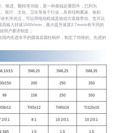
下降、推进、翻转等功能，是一种基础起重部件，已列为
、化工、医疗、文化、卫生等各个行业，具有结构紧凑、体积
寿命长等优点，可以用电动机或其他动力直接带动、也可以
输入转速1500r/min，最大提升速度2.7mmin有不同的
度按用户要求制造；
用具有国内先进水平的圆弧齿圆柱蜗杆，制定了特殊的、先进的
WL10/15
SWL20
SWL25
SWL35
00/150
200
250
350
99
156
250
350
r58x12
Tr65x12
Tr90x16
Tr110x16
7 2/3:1
8:1
10 2/3:1
10 2/3:1
1.565
1.5
1.5
1.5