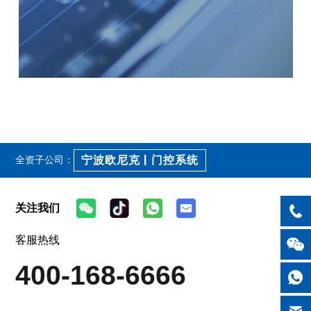
三大核心管理机制
竞聘选用、考核激励、培训开发三大管理机制是集
宁波欧尼克 | 门控系统
团打造优秀人才队伍的法宝。
全资子公司：
竞聘选用：
优化改进人才甄选测评手段，通过竞聘
上岗、后备人才选拔等方式，不断增强员工的危机
关注我们
意识、竞争意识，“给上进的以动力、给在位以压
力”使优秀人才脱颖而出，始终保持员工队伍旺盛
客服热线
的战斗力和生命力。
考核激励：
对不同层次员工，建立个性化、针对
400-168-6666
性、实用性的考核激励方案，客观准确地评价员工
的工作业绩，强调业绩考核与激励紧密挂钩，员工
参与分享企业发展成果，不断激发员工工作潜能、