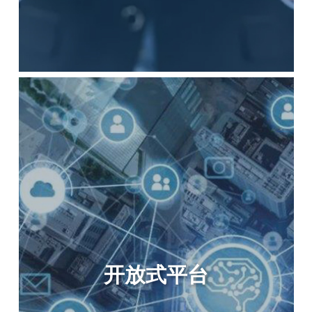
两类核心人才队伍
公司以中高级管理人才和专业技术人才为骨干，采
取内部培养和外部招聘相结合的方式多渠道挖掘、
推荐、选拔公司发展急需的优秀人才，打造一支既
有丰富实践经验，又有年轻、富有激情、充满朝气
的梯次配备合理、锐意进取、开拓创新的优秀人才
队伍。
开放式平台