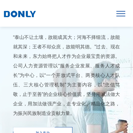
人才战略
“泰山不让土壤，故能成其大；河海不择细流，故能
就其深；王者不却众庶，故能明其德。”过去、现在
和未来，东力始终把人才作为企业最宝贵的资源。
公司人力资源管理以“服务企业发展、服务人才成
长”为中心，以“一个开放式平台、两类核心人才队
伍、三大核心管理机制”为主要内容，以“忠信笃
敬，止于至善”的企业核心价值观，坚持用减法做大
服务企业发展
企业，用加法做强产业，走专业化、精品化之路，
服务人才成长
为振兴民族制造业贡献力量。
公司以人为本，促进人与企业全面和谐发展，重视
人才的成长诉求，推行双轨制职业发展通道，完善
加入东力