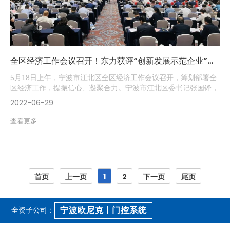
全区经济工作会议召开！东力获评“创新发展示范企业”等多项荣誉！
5月18日上午，宁波市江北区全区经济工作会议召开，筹划部署全
区经济工作，提振信心、凝聚合力。宁波市江北区委书记张国锋，
区有关部门负责人，街道负责人及企业家代表出席会议。东力集
2022-06-29
团、东力股份董事长宋济隆参加会议并发言，东力股份董事、总经
理，东力传动总经理宋和涛参加会议并领奖。
查看更多
首页
上一页
1
2
下一页
尾页
宁波欧尼克 | 门控系统
全资子公司：