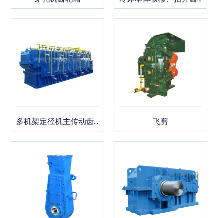
多机架定径机主传动齿轮箱
飞剪