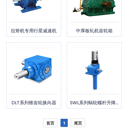
拉矫机专用行星减速机
中厚板轧机齿轮箱
DLT系列锥齿轮换向器
SWL系列蜗轮螺杆升降机
首页
1
尾页