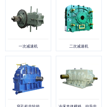
一次减速机
二次减速机
穿孔机齿轮箱
冷床本体横移、抬升齿轮箱