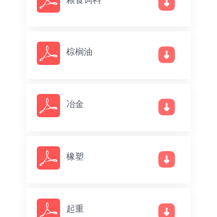
棕榈油
冶金
橡塑
起重