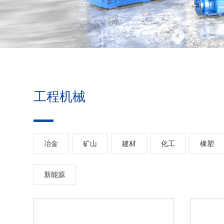
工程机械
冶金
矿山
建材
化工
橡塑
新能源